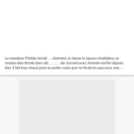
Le manteau Phildar brodé .....damned, je laisse le lapsus révélateur, je
voulais dire tricoté bien sûr..............de concert avec Armelle est fini depuis
hier. Il fait trop chaud pour le porter, mais que ne ferait-on pas pour une
séance photo! Je suis...