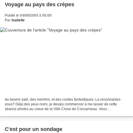
Voyage au pays des crèpes
Publié le 04/09/2005 à 00:00
Par
Isabelle
du beurre salé, des menhirs, et des contes fantastiques. La reconnaisez-
vous? Déjà des yeux noirs, je devais commencer à me lasser de cette
séance photos au coeur de la Ville Close de Concarneau. Vous
remarquerez tout de même, que ce jour là il faisait...
C'est pour un sondage