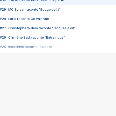
#30 : Eve Angeli raconte "Avant de partir"
#29 : MC Solaar raconte "Bouge de là"
28 : Lorie raconte "Je vais vite"
#27 : Christophe Willem raconte "Jacques a dit"
#26 : Chimène Badi raconte "Entre nous"
#25 : Indochine raconte "3e sexe"
#24 : Zaho raconte "C'est chelou"
#23 : Patrick Bruel raconte "Au café des délices"
#22 : Kyo raconte "Le chemin"
#21 : Nolwenn Leroy raconte "Cassé"
#20 : Patrick Hernandez raconte "Born to be alive"
#19 : Lorie raconte "Près de moi"
#18 : Michael Jones raconte "A nos actes manqués" (avec Jean-Jacque